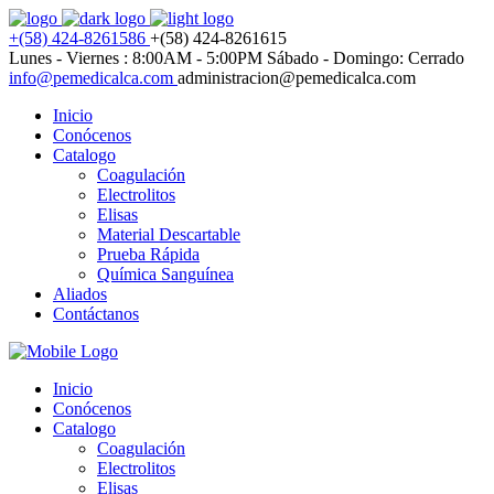
+(58) 424-8261586
+(58) 424-8261615
Lunes - Viernes : 8:00AM - 5:00PM
Sábado - Domingo: Cerrado
info@pemedicalca.com
administracion@pemedicalca.com
Inicio
Conócenos
Catalogo
Coagulación
Electrolitos
Elisas
Material Descartable
Prueba Rápida
Química Sanguínea
Aliados
Contáctanos
Inicio
Conócenos
Catalogo
Coagulación
Electrolitos
Elisas