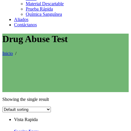
Material Descartable
Prueba Rápida
Química Sanguínea
Aliados
Contáctanos
Drug Abuse Test
Inicio
/
Showing the single result
Vista Rapida