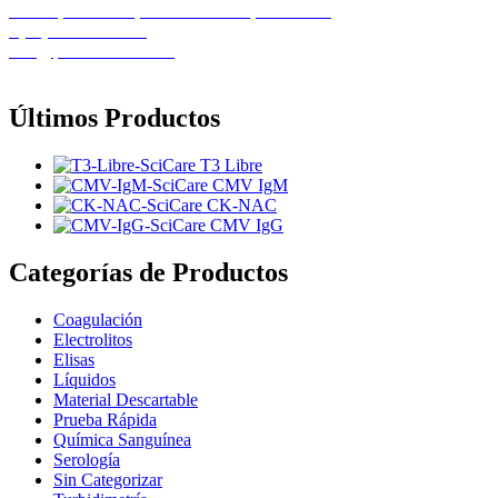
Calle 1, Casa 11B, Urb. El Recreo, Barcelona
+(58) 424-8261586
info@pemedicalca.com
Últimos Productos
T3 Libre
CMV IgM
CK-NAC
CMV IgG
Categorías de Productos
Coagulación
Electrolitos
Elisas
Líquidos
Material Descartable
Prueba Rápida
Química Sanguínea
Serología
Sin Categorizar