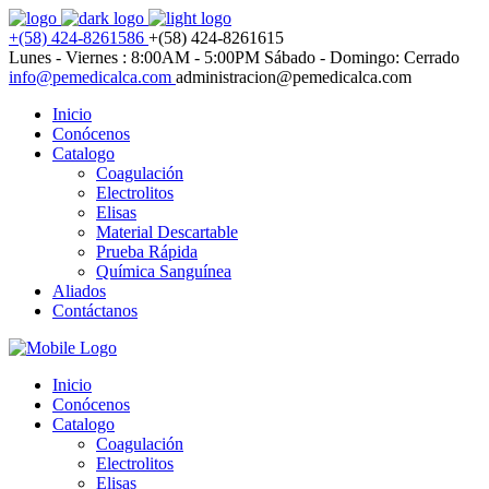
+(58) 424-8261586
+(58) 424-8261615
Lunes - Viernes : 8:00AM - 5:00PM
Sábado - Domingo: Cerrado
info@pemedicalca.com
administracion@pemedicalca.com
Inicio
Conócenos
Catalogo
Coagulación
Electrolitos
Elisas
Material Descartable
Prueba Rápida
Química Sanguínea
Aliados
Contáctanos
Inicio
Conócenos
Catalogo
Coagulación
Electrolitos
Elisas