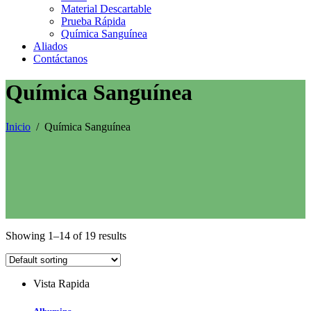
Material Descartable
Prueba Rápida
Química Sanguínea
Aliados
Contáctanos
Química Sanguínea
Inicio
/
Química Sanguínea
Showing 1–14 of 19 results
Vista Rapida