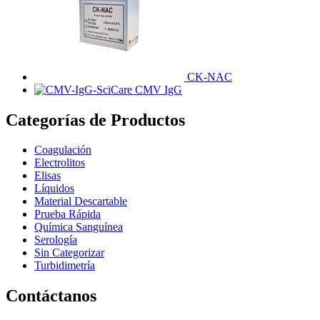
CK-NAC
CMV IgG
Categorías de Productos
Coagulación
Electrolitos
Elisas
Líquidos
Material Descartable
Prueba Rápida
Química Sanguínea
Serología
Sin Categorizar
Turbidimetría
Contáctanos