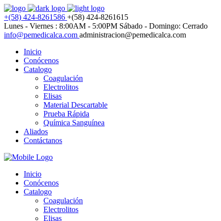
+(58) 424-8261586
+(58) 424-8261615
Lunes - Viernes : 8:00AM - 5:00PM
Sábado - Domingo: Cerrado
info@pemedicalca.com
administracion@pemedicalca.com
Inicio
Conócenos
Catalogo
Coagulación
Electrolitos
Elisas
Material Descartable
Prueba Rápida
Química Sanguínea
Aliados
Contáctanos
Inicio
Conócenos
Catalogo
Coagulación
Electrolitos
Elisas