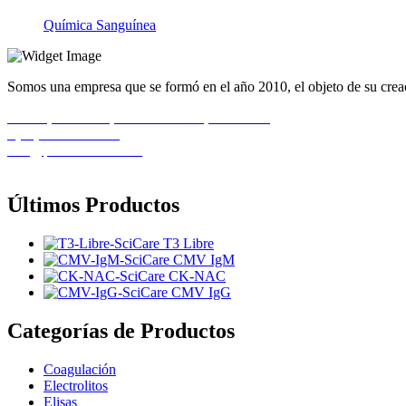
Química Sanguínea
Somos una empresa que se formó en el año 2010, el objeto de su creaci
Calle 1, Casa 11B, Urb. El Recreo, Barcelona
+(58) 424-8261586
info@pemedicalca.com
Últimos Productos
T3 Libre
CMV IgM
CK-NAC
CMV IgG
Categorías de Productos
Coagulación
Electrolitos
Elisas