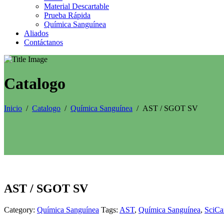
Material Descartable
Prueba Rápida
Química Sanguínea
Aliados
Contáctanos
Catalogo
Inicio
/
Catalogo
/
Química Sanguínea
/
AST / SGOT SV
AST / SGOT SV
Category:
Química Sanguínea
Tags:
AST
,
Química Sanguínea
,
SciCa