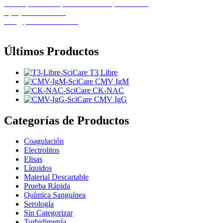
Calle 1, Casa 11B, Urb. El Recreo, Barcelona
+(58) 424-8261586
info@pemedicalca.com
Últimos Productos
T3 Libre
CMV IgM
CK-NAC
CMV IgG
Categorías de Productos
Coagulación
Electrolitos
Elisas
Líquidos
Material Descartable
Prueba Rápida
Química Sanguínea
Serología
Sin Categorizar
Turbidimetría