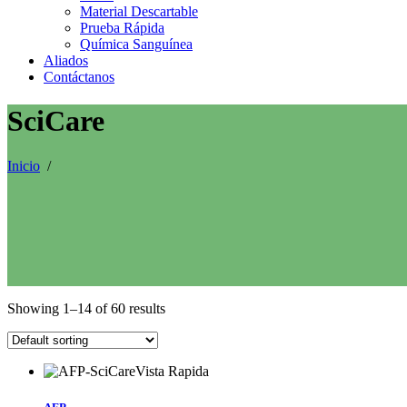
Material Descartable
Prueba Rápida
Química Sanguínea
Aliados
Contáctanos
SciCare
Inicio
/
Showing 1–14 of 60 results
Vista Rapida