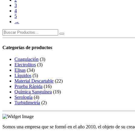
3
4
5
→
Search
for:
Categorías de productos
Coagulación
(3)
Electrolitos
(3)
Elisas
(34)
Líquidos
(5)
Material Descartable
(22)
Prueba Rápida
(16)
Química Sanguínea
(19)
Serología
(4)
Turbidimetría
(2)
Somos una empresa que se formó en el año 2010, el objeto de su creaci