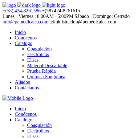
+(58) 424-8261586
+(58) 424-8261615
Lunes - Viernes : 8:00AM - 5:00PM
Sábado - Domingo: Cerrado
info@pemedicalca.com
administracion@pemedicalca.com
Inicio
Conócenos
Catalogo
Coagulación
Electrolitos
Elisas
Material Descartable
Prueba Rápida
Química Sanguínea
Aliados
Contáctanos
Inicio
Conócenos
Catalogo
Coagulación
Electrolitos
Elisas