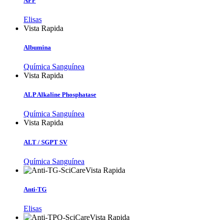
AFP
Elisas
Vista Rapida
Albumina
Química Sanguínea
Vista Rapida
ALP Alkaline Phosphatase
Química Sanguínea
Vista Rapida
ALT / SGPT SV
Química Sanguínea
Vista Rapida
Anti-TG
Elisas
Vista Rapida