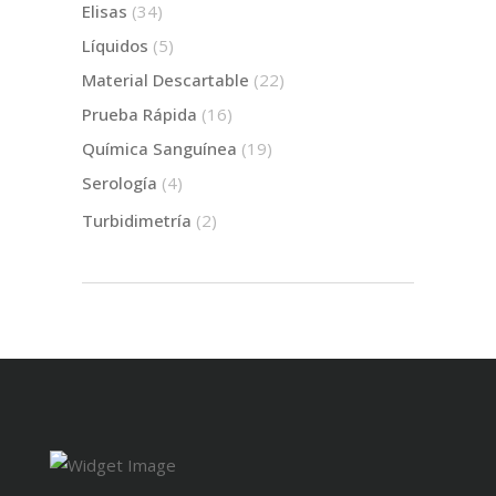
Elisas
(34)
Líquidos
(5)
Material Descartable
(22)
Prueba Rápida
(16)
Química Sanguínea
(19)
Serología
(4)
Turbidimetría
(2)