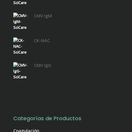
CMV IgM
CK-NAC
CMV IgG
Categorías de Productos
Coagulación