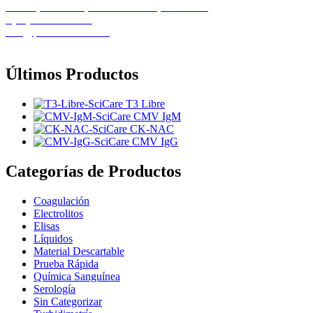
Calle 1, Casa 11B, Urb. El Recreo, Barcelona
+(58) 424-8261586
info@pemedicalca.com
Últimos Productos
T3 Libre
CMV IgM
CK-NAC
CMV IgG
Categorías de Productos
Coagulación
Electrolitos
Elisas
Líquidos
Material Descartable
Prueba Rápida
Química Sanguínea
Serología
Sin Categorizar