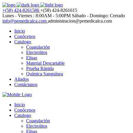
+(58) 424-8261586
+(58) 424-8261615
Lunes - Viernes : 8:00AM - 5:00PM
Sábado - Domingo: Cerrado
info@pemedicalca.com
administracion@pemedicalca.com
Inicio
Conócenos
Catalogo
Coagulación
Electrolitos
Elisas
Material Descartable
Prueba Rápida
Química Sanguínea
Aliados
Contáctanos
Inicio
Conócenos
Catalogo
Coagulación
Electrolitos
Elisas