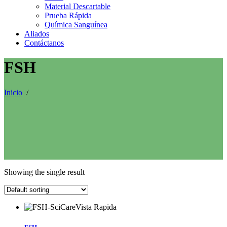
Material Descartable
Prueba Rápida
Química Sanguínea
Aliados
Contáctanos
FSH
Inicio
/
Showing the single result
Vista Rapida