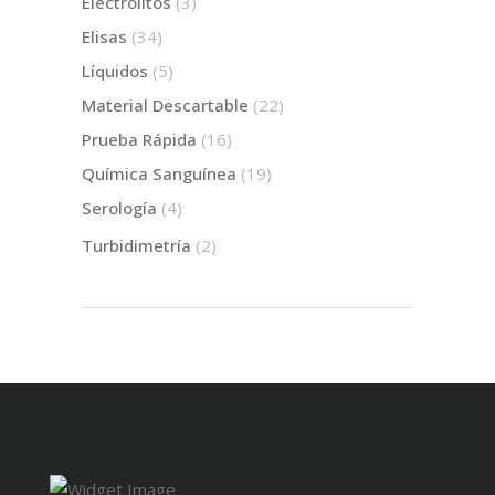
Electrolitos
(3)
Elisas
(34)
Líquidos
(5)
Material Descartable
(22)
Prueba Rápida
(16)
Química Sanguínea
(19)
Serología
(4)
Turbidimetría
(2)