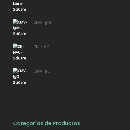
CMV IgM
CK-NAC
CMV IgG
Categorías de Productos