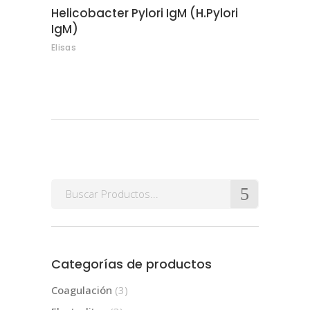
Helicobacter Pylori IgM (H.Pylori
IgM)
Elisas
Search
for:
Categorías de productos
Coagulación
(3)