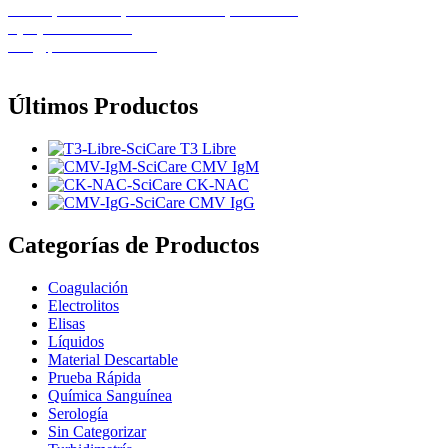
Calle 1, Casa 11B, Urb. El Recreo, Barcelona
+(58) 424-8261586
info@pemedicalca.com
Últimos Productos
T3 Libre
CMV IgM
CK-NAC
CMV IgG
Categorías de Productos
Coagulación
Electrolitos
Elisas
Líquidos
Material Descartable
Prueba Rápida
Química Sanguínea
Serología
Sin Categorizar