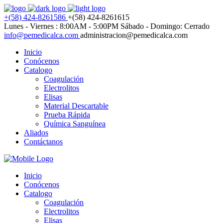
+(58) 424-8261586
+(58) 424-8261615
Lunes - Viernes : 8:00AM - 5:00PM
Sábado - Domingo: Cerrado
info@pemedicalca.com
administracion@pemedicalca.com
Inicio
Conócenos
Catalogo
Coagulación
Electrolitos
Elisas
Material Descartable
Prueba Rápida
Química Sanguínea
Aliados
Contáctanos
Inicio
Conócenos
Catalogo
Coagulación
Electrolitos
Elisas