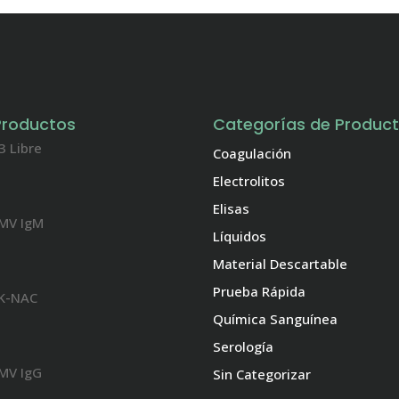
Productos
Categorías de Produc
3 Libre
Coagulación
Electrolitos
Elisas
MV IgM
Líquidos
Material Descartable
Prueba Rápida
K-NAC
Química Sanguínea
Serología
MV IgG
Sin Categorizar