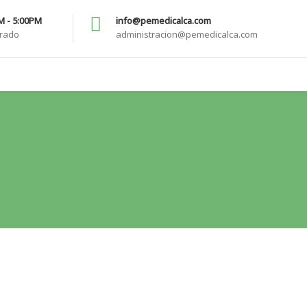
AM - 5:00PM
info@pemedicalca.com
rrado
administracion@pemedicalca.com