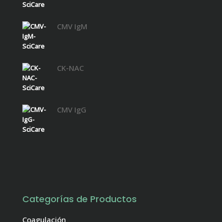
CMV IgM
CK-NAC
CMV IgG
Categorías de Productos
Coagulación