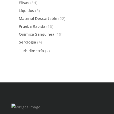
Elisas
(34)
Líquidos
(5)
Material Descartable
(22)
Prueba Rápida
(16)
Química Sanguínea
(19)
Serología
(4)
Turbidimetría
(2)