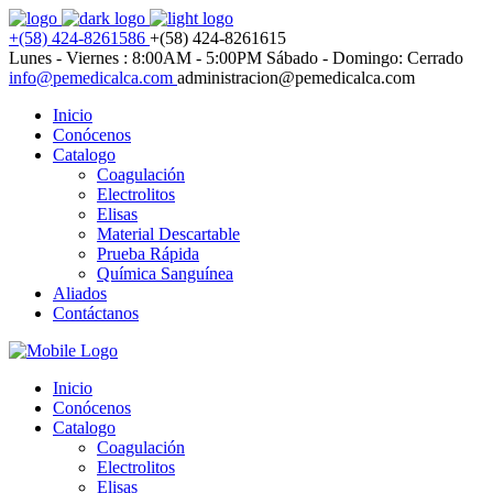
+(58) 424-8261586
+(58) 424-8261615
Lunes - Viernes : 8:00AM - 5:00PM
Sábado - Domingo: Cerrado
info@pemedicalca.com
administracion@pemedicalca.com
Inicio
Conócenos
Catalogo
Coagulación
Electrolitos
Elisas
Material Descartable
Prueba Rápida
Química Sanguínea
Aliados
Contáctanos
Inicio
Conócenos
Catalogo
Coagulación
Electrolitos
Elisas