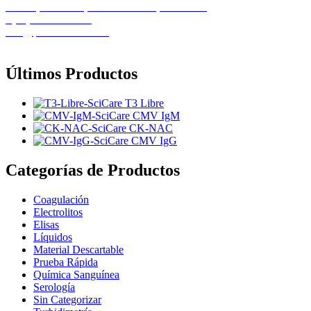
Calle 1, Casa 11B, Urb. El Recreo, Barcelona
+(58) 424-8261586
info@pemedicalca.com
Últimos Productos
T3 Libre
CMV IgM
CK-NAC
CMV IgG
Categorías de Productos
Coagulación
Electrolitos
Elisas
Líquidos
Material Descartable
Prueba Rápida
Química Sanguínea
Serología
Sin Categorizar