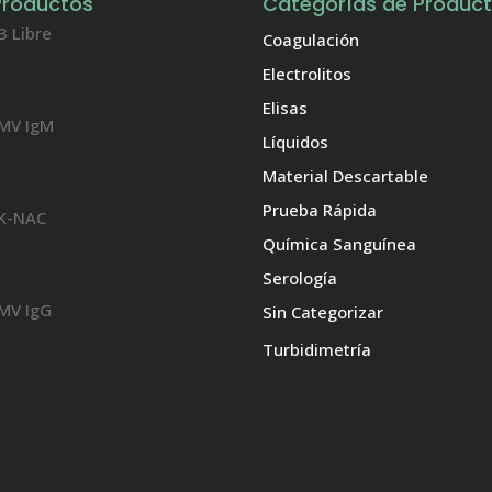
Productos
Categorías de Produc
3 Libre
Coagulación
Electrolitos
Elisas
MV IgM
Líquidos
Material Descartable
Prueba Rápida
K-NAC
Química Sanguínea
Serología
MV IgG
Sin Categorizar
Turbidimetría