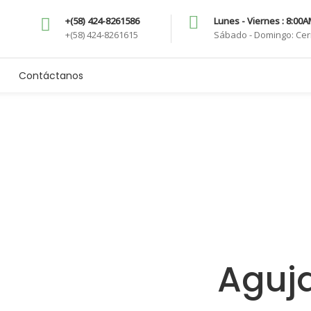
+(58) 424-8261586
Lunes - Viernes : 8:00
+(58) 424-8261615
Sábado - Domingo: Ce
Contáctanos
Catalogo
Inicio
/
Catalogo
/
Material Descartable
/
Agujas Múltiples VD
Aguja