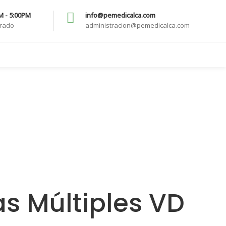
AM - 5:00PM
info@pemedicalca.com
rrado
administracion@pemedicalca.com
s Múltiples VD