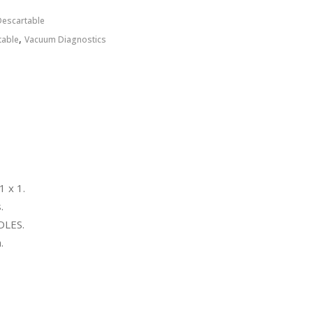
Descartable
,
table
Vacuum Diagnostics
1 x 1.
.
DLES.
.