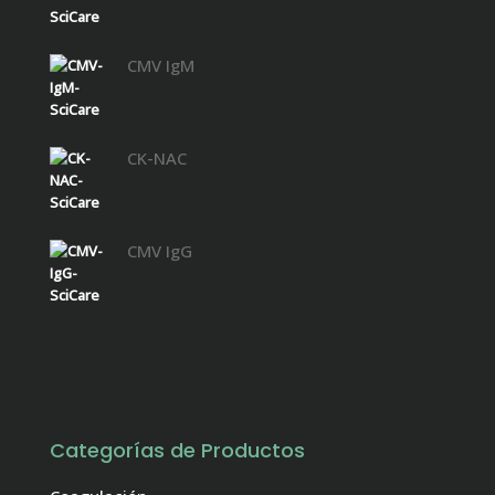
CMV IgM
CK-NAC
CMV IgG
Categorías de Productos