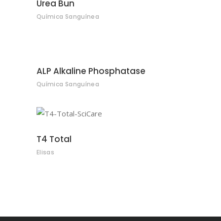
Urea Bun
Química Sanguínea
ALP Alkaline Phosphatase
Química Sanguínea
T4 Total
Elisas