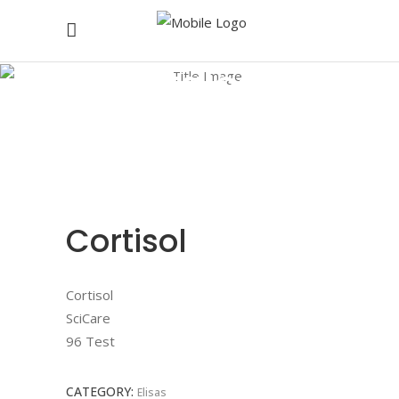
Catalogo
Inicio
/
Catalogo
/
Elisas
/
Cortisol
Cortisol
Cortisol
SciCare
96 Test
CATEGORY:
Elisas