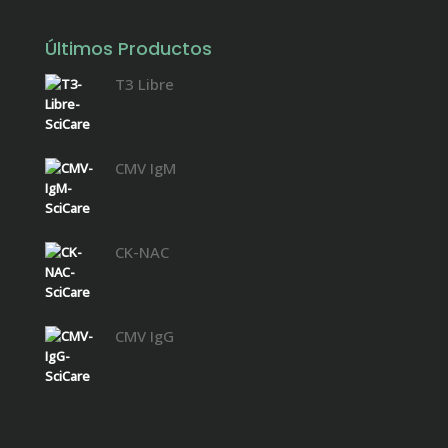
Últimos Productos
T3 Libre
CMV IgM
CK-NAC
CMV IgG