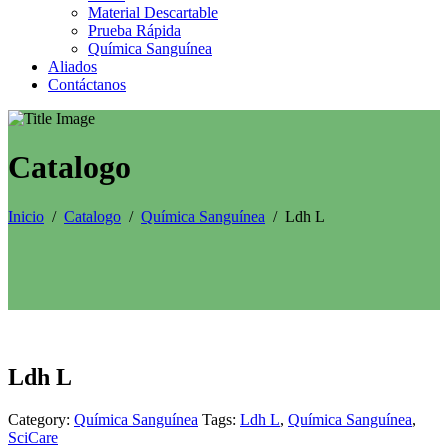
Material Descartable
Prueba Rápida
Química Sanguínea
Aliados
Contáctanos
Catalogo
Inicio
/
Catalogo
/
Química Sanguínea
/
Ldh L
Ldh L
Category:
Química Sanguínea
Tags:
Ldh L
,
Química Sanguínea
,
SciCare