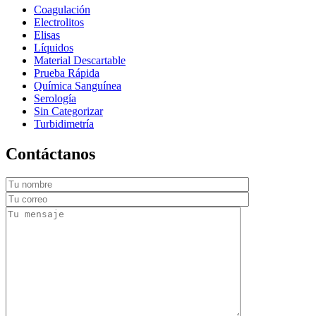
Coagulación
Electrolitos
Elisas
Líquidos
Material Descartable
Prueba Rápida
Química Sanguínea
Serología
Sin Categorizar
Turbidimetría
Contáctanos