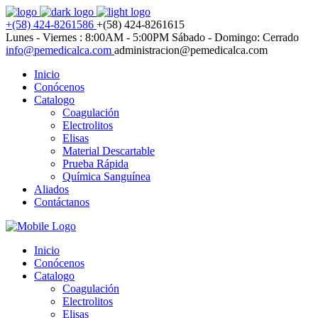
+(58) 424-8261586
+(58) 424-8261615
Lunes - Viernes : 8:00AM - 5:00PM
Sábado - Domingo: Cerrado
info@pemedicalca.com
administracion@pemedicalca.com
Inicio
Conócenos
Catalogo
Coagulación
Electrolitos
Elisas
Material Descartable
Prueba Rápida
Química Sanguínea
Aliados
Contáctanos
Inicio
Conócenos
Catalogo
Coagulación
Electrolitos
Elisas