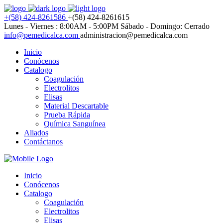
+(58) 424-8261586
+(58) 424-8261615
Lunes - Viernes : 8:00AM - 5:00PM
Sábado - Domingo: Cerrado
info@pemedicalca.com
administracion@pemedicalca.com
Inicio
Conócenos
Catalogo
Coagulación
Electrolitos
Elisas
Material Descartable
Prueba Rápida
Química Sanguínea
Aliados
Contáctanos
Inicio
Conócenos
Catalogo
Coagulación
Electrolitos
Elisas