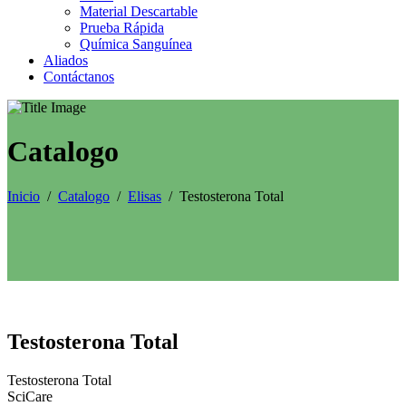
Material Descartable
Prueba Rápida
Química Sanguínea
Aliados
Contáctanos
Catalogo
Inicio
/
Catalogo
/
Elisas
/
Testosterona Total
Testosterona Total
Testosterona Total
SciCare