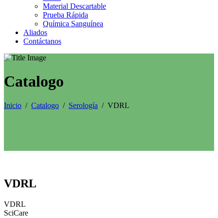
Material Descartable
Prueba Rápida
Química Sanguínea
Aliados
Contáctanos
Catalogo
Inicio
/
Catalogo
/
Serología
/
VDRL
VDRL
VDRL
SciCare