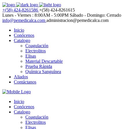
+(58) 424-8261586
+(58) 424-8261615
Lunes - Viernes : 8:00AM - 5:00PM
Sábado - Domingo: Cerrado
info@pemedicalca.com
administracion@pemedicalca.com
Inicio
Conócenos
Catalogo
Coagulación
Electrolitos
Elisas
Material Descartable
Prueba Rápida
Química Sanguínea
Aliados
Contáctanos
Inicio
Conócenos
Catalogo
Coagulación
Electrolitos
Elisas