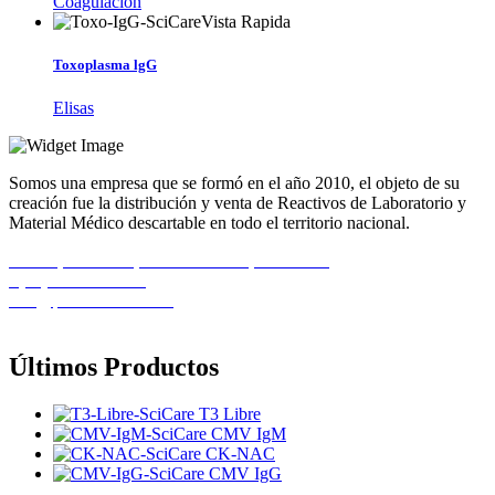
Coagulación
Vista Rapida
Toxoplasma lgG
Elisas
Somos una empresa que se formó en el año 2010, el objeto de su
creación fue la distribución y venta de Reactivos de Laboratorio y
Material Médico descartable en todo el territorio nacional.
Calle 1, Casa 11B, Urb. El Recreo, Barcelona
+(58) 424-8261586
info@pemedicalca.com
Últimos Productos
T3 Libre
CMV IgM
CK-NAC
CMV IgG